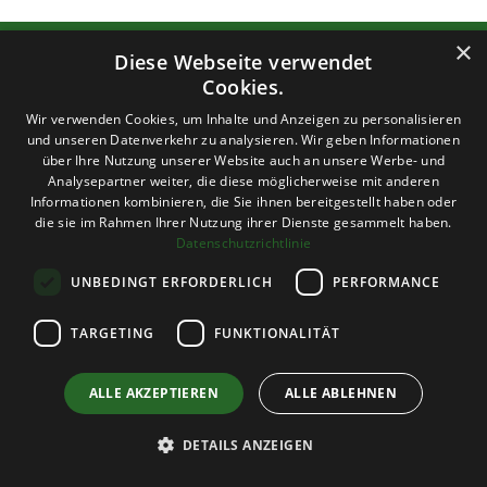
×
Diese Webseite verwendet
Worauf du dich
Cookies.
Wir verwenden Cookies, um Inhalte und Anzeigen zu personalisieren
verlassen kannst.
und unseren Datenverkehr zu analysieren. Wir geben Informationen
über Ihre Nutzung unserer Website auch an unsere Werbe- und
Analysepartner weiter, die diese möglicherweise mit anderen
Informationen kombinieren, die Sie ihnen bereitgestellt haben oder
die sie im Rahmen Ihrer Nutzung ihrer Dienste gesammelt haben.
Datenschutzrichtlinie
UNBEDINGT ERFORDERLICH
PERFORMANCE
Soziale Verantwortung & Fairness
TARGETING
FUNKTIONALITÄT
225 Mitarbeitende aus verschiedenen Nationen,
Chancengleichheit unabhängig von Geschlecht,
ALLE AKZEPTIEREN
ALLE ABLEHNEN
Herkunft oder Position, Gehälter weit über
Mindestlohn, Unterstützung sozialer Projekte
DETAILS ANZEIGEN