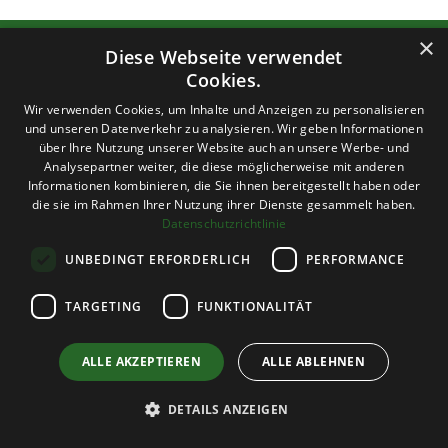
×
Diese Webseite verwendet
What you can
Cookies.
Wir verwenden Cookies, um Inhalte und Anzeigen zu personalisieren
rely on.
und unseren Datenverkehr zu analysieren. Wir geben Informationen
über Ihre Nutzung unserer Website auch an unsere Werbe- und
Analysepartner weiter, die diese möglicherweise mit anderen
Informationen kombinieren, die Sie ihnen bereitgestellt haben oder
die sie im Rahmen Ihrer Nutzung ihrer Dienste gesammelt haben.
Datenschutzrichtlinie
UNBEDINGT ERFORDERLICH
PERFORMANCE
Social Responsibility & Fairness
TARGETING
FUNKTIONALITÄT
225 employees from different nations, equal
opportunities regardless of gender, origin or
ALLE AKZEPTIEREN
ALLE ABLEHNEN
position, salaries well above minimum wage,
support for social projects
DETAILS ANZEIGEN