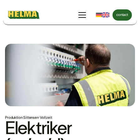
contact
contact
Produktion
·
Sittensen
·
Vollzeit
Elektriker