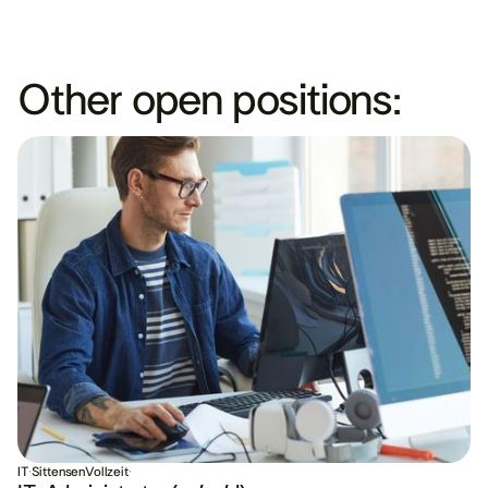
Other open positions:
IT
·
Sittensen
Vollzeit
·